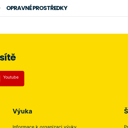
OPRAVNÉ PROSTŘEDKY
sítě
Youtube
Výuka
Š
Informace k organizaci výuky
P