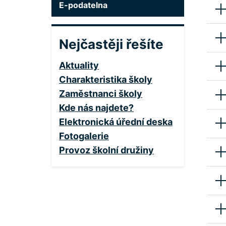
E-podatelna
Nejčastěji řešíte
Aktuality
Charakteristika školy
Zaměstnanci školy
Kde nás najdete?
Elektronická úřední deska
Fotogalerie
Provoz školní družiny