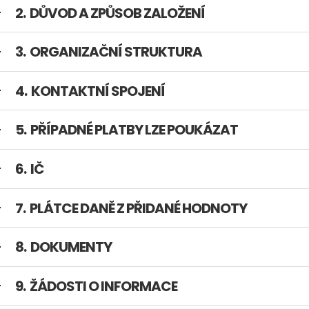
DŮVOD A ZPŮSOB ZALOŽENÍ
ORGANIZAČNÍ STRUKTURA
KONTAKTNÍ SPOJENÍ
PŘÍPADNÉ PLATBY LZE POUKÁZAT
IČ
PLÁTCE DANĚ Z PŘIDANÉ HODNOTY
DOKUMENTY
ŽÁDOSTI O INFORMACE