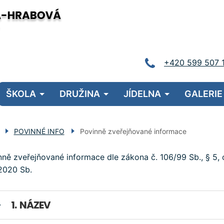
+420 599 507 
Menu
ŠKOLA
DRUŽINA
JÍDELNA
GALERIE
navigace
POVINNÉ INFO
Povinně zveřejňované informace
ně zveřejňované informace dle zákona č. 106/99 Sb., § 5, od
2020 Sb.
NÁZEV