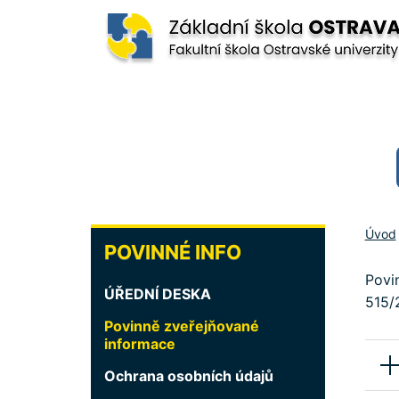
Přejít
k
hlavnímu
obsahu
POVINNÉ
Úvod
POVINNÉ INFO
INFO
Povin
ÚŘEDNÍ DESKA
515/
Povinně zveřejňované
informace
Ochrana osobních údajů