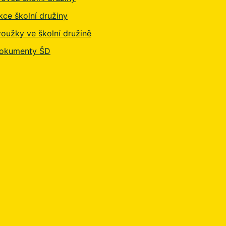
kce školní družiny
roužky ve školní družině
okumenty ŠD