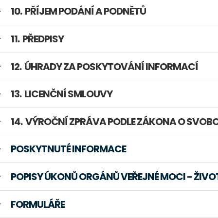
PŘÍJEM PODÁNÍ A PODNĚTŮ
PŘEDPISY
ÚHRADY ZA POSKYTOVÁNÍ INFORMACÍ
LICENČNÍ SMLOUVY
VÝROČNÍ ZPRÁVA PODLE ZÁKONA O SVOBO
POSKYTNUTÉ INFORMACE
POPISY ÚKONŮ ORGÁNŮ VEŘEJNÉ MOCI - ŽIVO
FORMULÁŘE