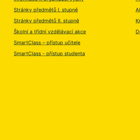
Stránky předmětů I. stupně
A
Stránky předmětů II. stupně
K
Školní a třídní vzdělávací akce
D
SmartClass – přístup učitele
SmartClass - přístup studenta