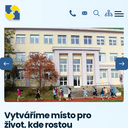
Menu
Přejít
ŠKOLA
navigace
k
hlavnímu
DRUŽINA
obsahu
JÍDELNA
GALERIE
POVINNÉ INFO
KONTAKTY
Vytváříme místo pro
život, kde rostou