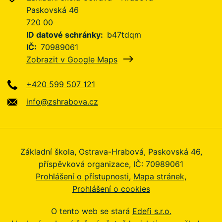
Paskovská 46
720 00
ID datové schránky
b47tdqm
IČ
70989061
Zobrazit v Google Maps
+420 599 507 121
info@zshrabova.cz
Základní škola, Ostrava-Hrabová, Paskovská 46,
příspěvková organizace, IČ: 70989061
Prohlášení o přístupnosti
Mapa stránek
Prohlášení o cookies
O tento web se stará
Edefi s.r.o.