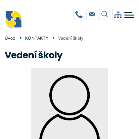
Menu
Přejít
ŠKOLA
navigace
k
hlavnímu
DRUŽINA
obsahu
JÍDELNA
Úvod
KONTAKTY
Vedení školy
GALERIE
Vedení školy
POVINNÉ INFO
KONTAKTY