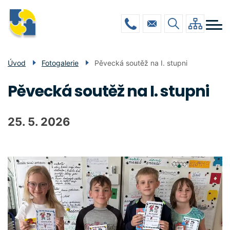
Menu
Přejít
ŠKOLA
navigace
k
hlavnímu
DRUŽINA
obsahu
JÍDELNA
Úvod
Fotogalerie
Pěvecká soutěž na I. stupni
GALERIE
Pěvecká soutěž na I. stupni
POVINNÉ INFO
KONTAKTY
25. 5. 2026