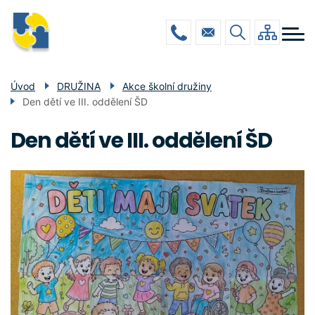
Menu
Přejít
ŠKOLA
navigace
k
hlavnímu
DRUŽINA
obsahu
JÍDELNA
Úvod
DRUŽINA
Akce školní družiny
Den dětí ve III. oddělení ŠD
GALERIE
POVINNÉ INFO
Den dětí ve III. oddělení ŠD
KONTAKTY