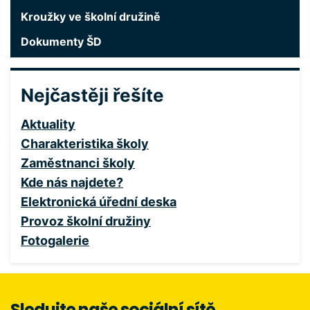
Kroužky ve školní družině
Dokumenty ŠD
Nejčastěji řešíte
Aktuality
Charakteristika školy
Zaměstnanci školy
Kde nás najdete?
Elektronická úřední deska
Provoz školní družiny
Fotogalerie
Sledujte naše sociální sítě